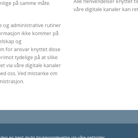
Alle henvendelser knyttet ti
ynlige på samme måte.
våre digitale kanaler kan ret
e og administrative rutiner
nformasjon ikke kommer på
selskap og
m for ansvar knyttet disse
rimot tydelige på at slike
t via våre digitale kanaler
 med oss. Ved mistanke om
nistrasjon.
i deg en best mulig brukeropplevelse via våre nettsider.