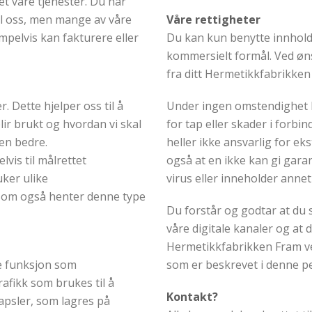
tet våre tjenester. Du har
til oss, men mange av våre
Våre rettigheter
empelvis kan fakturere eller
Du kan kun benytte innhold f
kommersielt formål. Ved øns
fra ditt Hermetikkfabrikken
. Dette hjelper oss til å
Under ingen omstendighet 
lir brukt og hvordan vi skal
for tap eller skader i forbi
sen bedre.
heller ikke ansvarlig for ek
is til målrettet
også at en ikke kan gi garanti
uker ulike
virus eller inneholder annet
 som også henter denne type
Du forstår og godtar at du 
våre digitale kanaler og at d
Hermetikkfabrikken Fram ve
e funksjon som
som er beskrevet i denne 
afikk som brukes til å
Kontakt?
kapsler, som lagres på