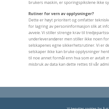
brukers maskin, er sporingspikslene ikke s
Rutiner for vern av opplysninger?
Dette er høyt prioritert og omfatter teknisk
for lagring av personinformasjon slik at i
avveie. Vi stiller strenge krav til tredjeparts
underleverandører men stiller ikke noen for
selskapenes egne sikkerhetsrutiner. Vi er de
selskaper ikke kan bruke opplysninger hente
til noe annet formål enn hva som er avtalt
misbruk av data kan dette rettes til vår admi
Vi benytter cookies for å g