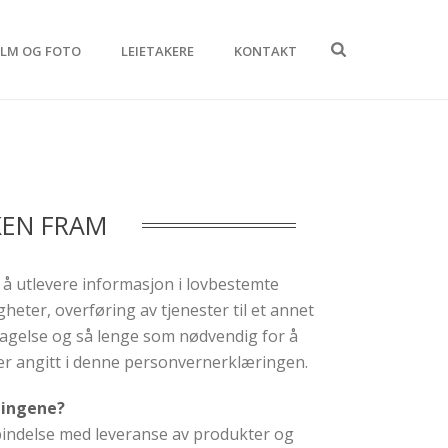
ILM OG FOTO
LEIETAKERE
KONTAKT
KEN FRAM
l å utlevere informasjon i lovbestemte
igheter, overføring av tjenester til et annet
agelse og så lenge som nødvendig for å
er angitt i denne personvernerklæringen.
ningene?
bindelse med leveranse av produkter og