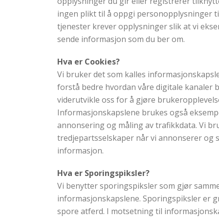
opplysninger du gir eller registrerer tilknyt
ingen plikt til å oppgi personopplysninger 
tjenester krever opplysninger slik at vi eks
sende informasjon som du ber om.
Hva er Cookies?
Vi bruker det som kalles informasjonskapsler
forstå bedre hvordan våre digitale kanaler b
viderutvikle oss for å gjøre brukeropplevel
Informasjonskapslene brukes også eksempelv
annonsering og måling av trafikkdata. Vi br
tredjepartsselskaper når vi annonserer og
informasjon.
Hva er Sporingspiksler?
Vi benytter sporingspiksler som gjør samm
informasjonskapslene. Sporingspiksler er gr
spore atferd. I motsetning til informasjons