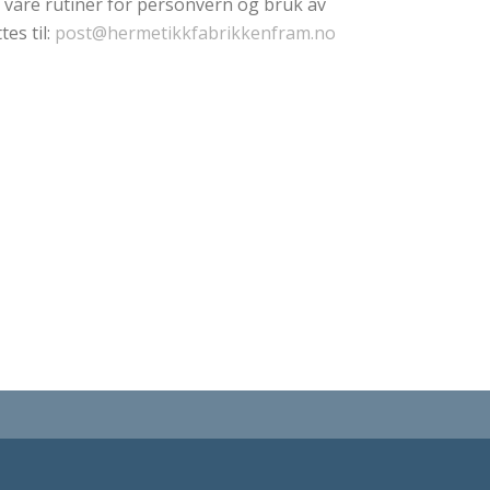
l våre rutiner for personvern og bruk av
tes til:
post@hermetikkfabrikkenfram.no