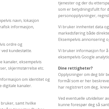
tjenester og der du ettersp
som er betydningsfullt for 
personopplysninger, regns
pelvis navn, lokasjon
afisk informasjon,
Vi bruker innhentet data o
markedsføring både direkte o
Eksempelvis annonsering og
vis ordre og
r ved kundestøtte.
Vi bruker informasjon for 
eksempelvis Google analyti
le kanaler, eksempelvis
sser, skjermstørrelse etc.
Dine rettigheter?
Opplysninger om deg blir b
 informasjon om identitet og
formål som er her beskrevet.
digitale kanaler.
har registrert om deg, krev
Ved eventuelle utvidelser a
 bruker, samt hvilke
kunne forespør deg så sant 